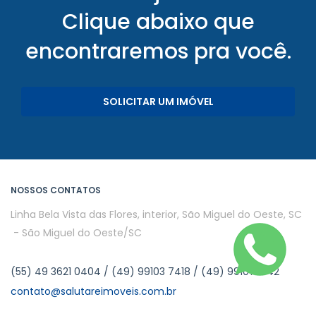
Clique abaixo que
encontraremos pra você.
SOLICITAR UM IMÓVEL
NOSSOS CONTATOS
Linha Bela Vista das Flores, interior, São Miguel do Oeste, SC
- São Miguel do Oeste/SC
(55) 49 3621 0404 / (49) 99103 7418 / (49) 991073542
contato@salutareimoveis.com.br