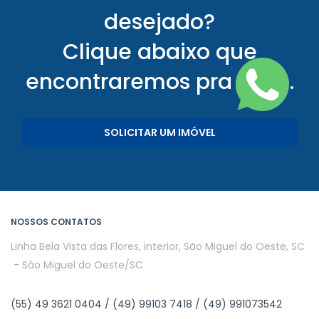
desejado?
Clique abaixo que
encontraremos pra você.
SOLICITAR UM IMÓVEL
NOSSOS CONTATOS
Linha Bela Vista das Flores, interior, São Miguel do Oeste, SC
- São Miguel do Oeste/SC
(55) 49 3621 0404 / (49) 99103 7418 / (49) 991073542